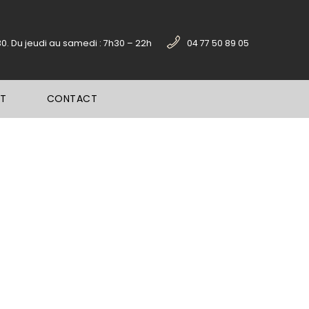
30. Du jeudi au samedi : 7h30 – 22h
04 77 50 89 05
PT
CONTACT