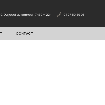
30. Du jeudi au samedi : 7h30 – 22h
04 77 50 89 05
PT
CONTACT