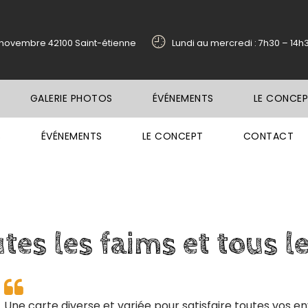
1 novembre 42100 Saint-étienne
Lundi au mercredi : 7h30 – 14h
GALERIE PHOTOS
ÉVÉNEMENTS
LE CONCE
S
ÉVÉNEMENTS
LE CONCEPT
CONTACT
utes
les
faims
et
tous
l
Une carte diverse et variée pour satisfaire toutes vos e