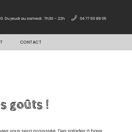
30. Du jeudi au samedi : 7h30 – 22h
04 77 50 89 05
PT
CONTACT
es
goûts
!
nvies vous sera proposée. Des salades à base